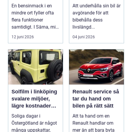
vägen
En bensinmack i en
Att underhålla sin bil är
mindre ort fyller ofta
avgörande för att
flera funktioner
bibehålla dess
samtidigt. I Särna, mitt
livslängd...
i norra Dalarna,...
12 juni 2026
04 juni 2026
Solfilm i linköping
Renault service så
svalare miljöer,
tar du hand om
lägre kostnader
bilen på rätt sätt
och bättre komfort
Soliga dagar i
Att ta hand om en
Östergötland är något
Renault handlar om
många uppskattar,
mer än att bara byta