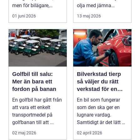
men för bilägare,
olja med jämna
båtägare och
mellanrum. För många
01 juni 2026
13 maj 2026
fastighetsförv...
biläga...
Golfbil till salu:
Bilverkstad tierp
Mer än bara ett
så väljer du rätt
fordon på banan
verkstad för en
tryggare bilvardag
En golfbil har gått från
En bil som fungerar
att vara ett enkelt
som den ska ger en
transportmedel på
lugnare vardag.
golfbanan till att ...
Samtidigt är det lätt att
skjuta upp service ...
02 maj 2026
02 april 2026