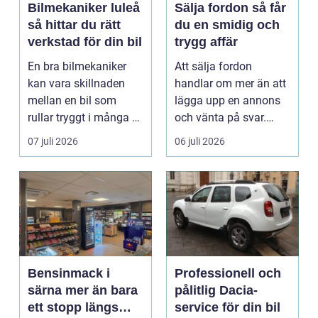
Bilmekaniker luleå
Sälja fordon så får
så hittar du rätt
du en smidig och
verkstad för din bil
trygg affär
En bra bilmekaniker
Att sälja fordon
kan vara skillnaden
handlar om mer än att
mellan en bil som
lägga upp en annons
rullar tryggt i många år
och vänta på svar.
och återkommande ...
Många vill få en bra
07 juli 2026
06 juli 2026
p...
Bensinmack i
Professionell och
särna mer än bara
pålitlig Dacia-
ett stopp längs
service för din bil