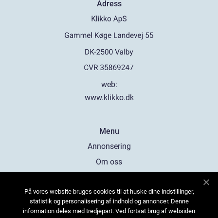
Adress
web:
www.klikko.dk
Menu
Annonsering
Om oss
Cookies
På vores website bruges cookies til at huske dine indstillinger,
Kontakta oss
statistik og personalisering af indhold og annoncer. Denne
Sitemap
information deles med tredjepart. Ved fortsat brug af websiden