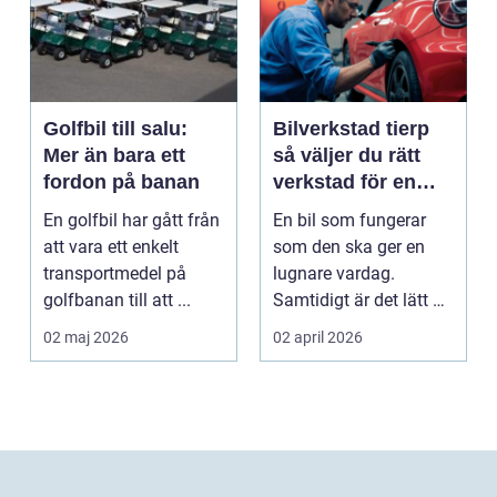
Golfbil till salu:
Bilverkstad tierp
Mer än bara ett
så väljer du rätt
fordon på banan
verkstad för en
tryggare bilvardag
En golfbil har gått från
En bil som fungerar
att vara ett enkelt
som den ska ger en
transportmedel på
lugnare vardag.
golfbanan till att ...
Samtidigt är det lätt att
skjuta upp service ...
02 maj 2026
02 april 2026