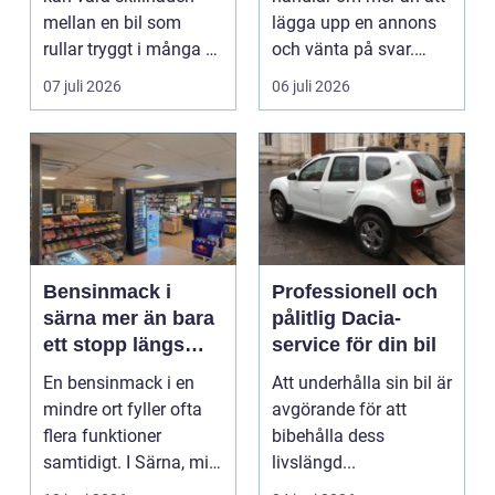
mellan en bil som
lägga upp en annons
rullar tryggt i många år
och vänta på svar.
och återkommande ...
Många vill få en bra
07 juli 2026
06 juli 2026
p...
Bensinmack i
Professionell och
särna mer än bara
pålitlig Dacia-
ett stopp längs
service för din bil
vägen
En bensinmack i en
Att underhålla sin bil är
mindre ort fyller ofta
avgörande för att
flera funktioner
bibehålla dess
samtidigt. I Särna, mitt
livslängd...
i norra Dalarna,...