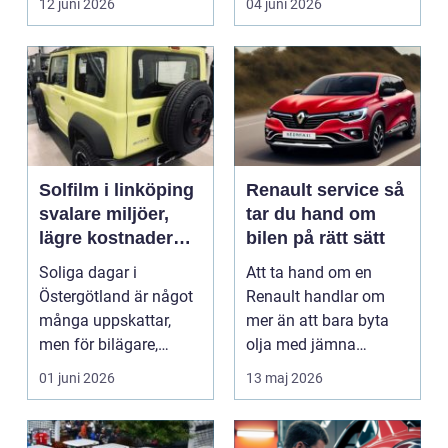
12 juni 2026
04 juni 2026
Solfilm i linköping
Renault service så
svalare miljöer,
tar du hand om
lägre kostnader
bilen på rätt sätt
och bättre komfort
Soliga dagar i
Att ta hand om en
Östergötland är något
Renault handlar om
många uppskattar,
mer än att bara byta
men för bilägare,
olja med jämna
båtägare och
mellanrum. För många
01 juni 2026
13 maj 2026
fastighetsförv...
biläga...