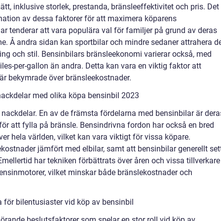
ätt, inklusive storlek, prestanda, bränsleeffektivitet och pris. Det
bination av dessa faktorer för att maximera köparens
lar tenderar att vara populära val för familjer på grund av deras
. Å andra sidan kan sportbilar och mindre sedaner attrahera d
ing och stil. Bensinbilars bränsleekonomi varierar också, med
les-per-gallon än andra. Detta kan vara en viktig faktor att
är bekymrade över bränsleekostnader.
nackdelar med olika köpa bensinbil 2023
h nackdelar. En av de främsta fördelarna med bensinbilar är dera
ör att fylla på bränsle. Bensindrivna fordon har också en bred
över hela världen, vilket kan vara viktigt för vissa köpare.
ostnader jämfört med elbilar, samt att bensinbilar generellt set
ellertid har tekniken förbättrats över åren och vissa tillverkare
bensinmotorer, vilket minskar både bränslekostnader och
för bilentusiaster vid köp av bensinbil
görande beslutsfaktorer som spelar en stor roll vid köp av