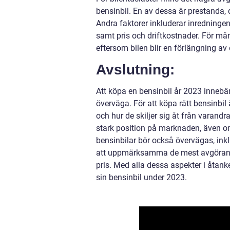
bensinbil. En av dessa är prestanda, d
Andra faktorer inkluderar inredningen
samt pris och driftkostnader. För mång
eftersom bilen blir en förlängning av 
Avslutning:
Att köpa en bensinbil år 2023 innebä
överväga. För att köpa rätt bensinbil ä
och hur de skiljer sig åt från varandr
stark position på marknaden, även om
bensinbilar bör också övervägas, inklu
att uppmärksamma de mest avgörande 
pris. Med alla dessa aspekter i åtank
sin bensinbil under 2023.