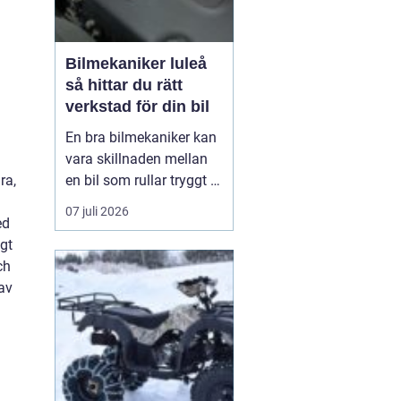
Bilmekaniker luleå
så hittar du rätt
verkstad för din bil
En bra bilmekaniker kan
vara skillnaden mellan
en bil som rullar tryggt i
ra,
många år och
07 juli 2026
återkommande problem
ed
som aldrig verkar ta slut.
igt
I Luleå finns många
ch
verkstäder att välja på,
 av
men hur vet du
egentligen vem som gör
ett bra jobb, håller vad
de lova...