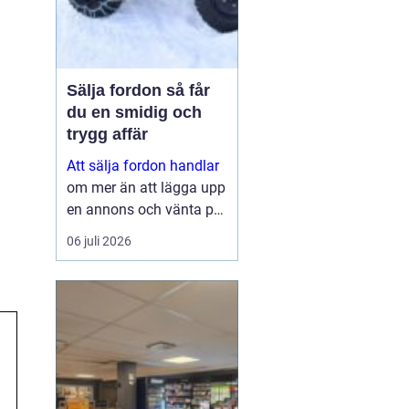
Sälja fordon så får
du en smidig och
trygg affär
Att sälja fordon handlar
om mer än att lägga upp
en annons och vänta på
svar. Många vill få en
06 juli 2026
bra peng för bilen,
fyrhjulingen eller
snöskotern, men lika
viktigt är en säker affär,
snabb betalning oc...