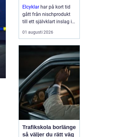
Elcyklar
har på kort tid
gått från nischprodukt
till ett självklart inslag i
många städer och
01 augusti 2026
samhällen.
Kombinationen av vanlig
trampning och
elassistans gör det
enklare att välja cykeln i
s...
Trafikskola borlänge
så väljer du rätt väg