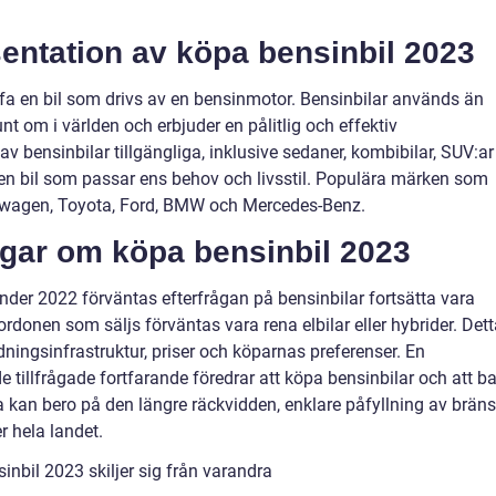
entation av köpa bensinbil 2023
fa en bil som drivs av en bensinmotor. Bensinbilar används än
nt om i världen och erbjuder en pålitlig och effektiv
av bensinbilar tillgängliga, inklusive sedaner, kombibilar, SUV:ar
lja en bil som passar ens behov och livsstil. Populära märken som
lkswagen, Toyota, Ford, BMW och Mercedes-Benz.
ngar om köpa bensinbil 2023
 under 2022 förväntas efterfrågan på bensinbilar fortsätta vara
ordonen som säljs förväntas vara rena elbilar eller hybrider. Det
dningsinfrastruktur, priser och köparnas preferenser. En
e tillfrågade fortfarande föredrar att köpa bensinbilar och att b
a kan bero på den längre räckvidden, enklare påfyllning av bräns
r hela landet.
nbil 2023 skiljer sig från varandra