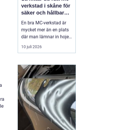
verkstad i skåne för
säker och hållbar
körning
En bra MC-verkstad är
mycket mer än en plats
där man lämnar in hojen
när något går sönder.
10 juli 2026
För många förare i
Skåne handlar det om
trygghet, säkerhet och
körglädje under lång tid
framöver. En
ta
genomtänkt serviceplan
förlänger livslängden på
ara
motorcykel...
le