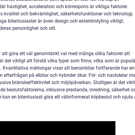
är hastighet, acceleration och körrespons är viktiga faktorer.
s kvalitet och bekvämlighet, säkerhetsfunktioner och teknologi,
a bilentusiaster är även design och exteriörstyling viktigt,
deras personlighet och stil.
r att göra ett väl genomtänkt val med många olika faktorer att
r det viktigt att förstå vilka typer som finns, vilka som är populä
a. Kvantitativa mätningar visar att bensinbilar fortfarande har en
 efterfrågan på elbilar och hybrider ökar. För- och nackdelar m
sive bränsleeffektivitet och miljöpåverkan. Slutligen är det vikt
beslutsfaktorerna, inklusive prestanda, inredning, säkerhet o
e kan en bilentusiast göra ett välinformerat köpbeslut och njuta