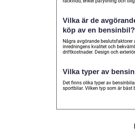
räckvidd, enkel påfyllning och tillg
Vilka är de avgörand
köp av en bensinbil?
Några avgörande beslutsfaktorer a
inredningens kvalitet och bekväml
driftkostnader. Design och exteriör
Vilka typer av bensin
Det finns olika typer av bensinbila
sportbilar. Vilken typ som är bäst 