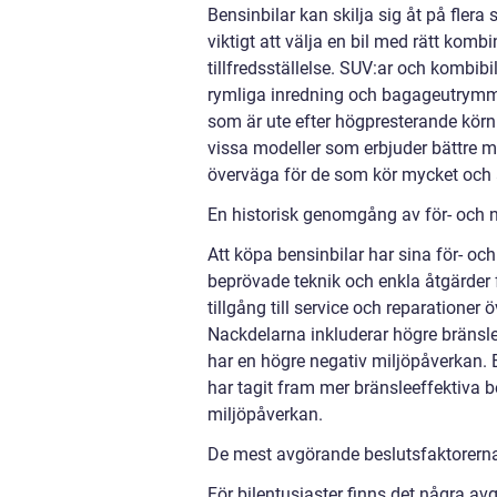
Bensinbilar kan skilja sig åt på flera s
viktigt att välja en bil med rätt kom
tillfredsställelse. SUV:ar och kombibi
rymliga inredning och bagageutrymme
som är ute efter högpresterande körn
vissa modeller som erbjuder bättre mi
överväga för de som kör mycket och 
En historisk genomgång av för- och 
Att köpa bensinbilar har sina för- oc
beprövade teknik och enkla åtgärder f
tillgång till service och reparationer 
Nackdelarna inkluderar högre bränslek
har en högre negativ miljöpåverkan. Em
har tagit fram mer bränsleeffektiva 
miljöpåverkan.
De mest avgörande beslutsfaktorerna 
För bilentusiaster finns det några av