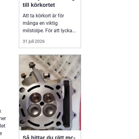
till körkortet
Att ta körkort är för
många en viktig
milstolpe. För att lyckas
på ett tryggt och
31 juli 2026
effektivt sätt spelar valet
av trafikskola stor roll.
Den som söker en
Trafikskola Borlänge
möter i dag många
alternativ, med a...
k
mer
let
e
Så hittar du rätt mc-