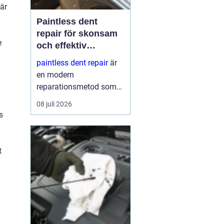
 är
Paintless dent
repair för skonsam
e
och effektiv
reparation av
paintless dent repair
är
bucklor
en modern
reparationsmetod som
används för att ta bort
08 juli 2026
bucklor i bilplåt utan att
s
skada lacken. Metoden
har blivit mycket populär
i sverige eftersom den
t
kombinerar
hantverksskickl...