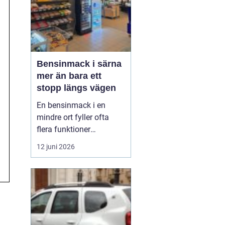
Bensinmack i särna
mer än bara ett
stopp längs vägen
En bensinmack i en
mindre ort fyller ofta
flera funktioner
samtidigt. I Särna, mitt i
12 juni 2026
norra Dalarna, blir
macken en naturlig
knutpunkt för både
ortsbor och
genomresande. Här
handlar det om mer än