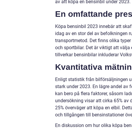
av att köpa en bensinbil under 2023.
En omfattande pres
Köpa bensinbil 2023 innebär att skaf
idag av en stor del av befolkningen ru
transportmetod. Det finns olika typer 
och sportbilar. Det är viktigt att vä
tillverkar bensinbilar inkluderar Vo
Kvantitativa mätni
Enligt statistik från bilförsäljningen
stark under 2023. En lägre andel av f
kan bero på flera faktorer, såsom lad
undersökning visar att cirka 65% av d
25% överväger att köpa en elbil. Dett
och tillgången till bensinstationer öve
En diskussion om hur olika köpa bensi