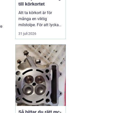
till körkortet
Att ta körkort är för
många en viktig
milstolpe. För att lyckas
re
på ett tryggt och
31 juli 2026
effektivt sätt spelar valet
av trafikskola stor roll.
Den som söker en
Trafikskola Borlänge
möter i dag många
alternativ, med a...
Så hittar du rätt mc-