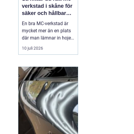
verkstad i skåne för
säker och hållbar
körning
En bra MC-verkstad är
mycket mer än en plats
där man lämnar in hojen
när något går sönder.
10 juli 2026
För många förare i
Skåne handlar det om
trygghet, säkerhet och
körglädje under lång tid
framöver. En
genomtänkt serviceplan
förlänger livslängden på
motorcykel...