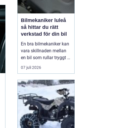
Bilmekaniker luleå
så hittar du rätt
verkstad för din bil
En bra bilmekaniker kan
vara skillnaden mellan
en bil som rullar tryggt i
många år och
07 juli 2026
återkommande problem
som aldrig verkar ta slut.
I Luleå finns många
verkstäder att välja på,
men hur vet du
egentligen vem som gör
ett bra jobb, håller vad
de lova...