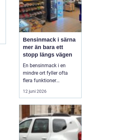
Bensinmack i särna
mer än bara ett
stopp längs vägen
En bensinmack i en
mindre ort fyller ofta
flera funktioner
samtidigt. I Särna, mitt i
12 juni 2026
norra Dalarna, blir
macken en naturlig
knutpunkt för både
ortsbor och
genomresande. Här
handlar det om mer än