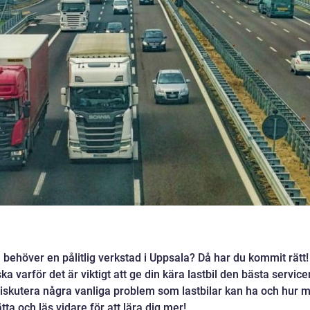
h behöver en pålitlig verkstad i Uppsala? Då har du kommit rätt!
ka varför det är viktigt att ge din kära lastbil den bästa service
diskutera några vanliga problem som lastbilar kan ha och hur 
tta och läs vidare för att lära dig mer!