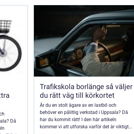
Trafikskola borlänge så väljer
tra
du rätt väg till körkortet
Är du en stolt ägare av en lastbil och
behöver en pålitlig verkstad i Uppsala? Då
och
har du kommit rätt! I den här artikeln
sala? Då
kommer vi att utforska varför det är viktigt
eln
att ge din kära lastbil den bästa servicen den