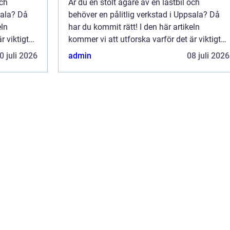
och
Är du en stolt ägare av en lastbil och
sala? Då
behöver en pålitlig verkstad i Uppsala? Då
eln
har du kommit rätt! I den här artikeln
r viktigt
kommer vi att utforska varför det är viktigt
ervicen den
att ge din kära lastbil den bästa servicen den
0 juli 2026
admin
08 juli 2026
ut...
förtjänar. Vi kommer också att diskut...