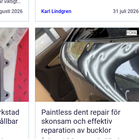
r viktigt
förtjänar. Vi kommer också att diskut...
ervicen den
gusti 2026
Karl Lindgren
31 juli 2026
ut...
erkstad
Paintless dent repair för
ållbar
skonsam och effektiv
reparation av bucklor