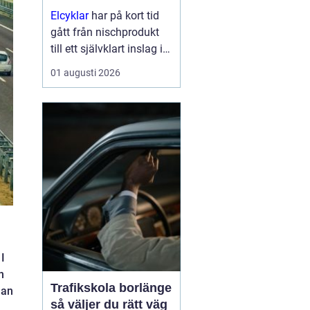
Elcyklar
har på kort tid
gått från nischprodukt
till ett självklart inslag i
många städer och
01 augusti 2026
samhällen.
Kombinationen av vanlig
trampning och
elassistans gör det
enklare att välja cykeln i
s...
 I
n
Trafikskola borlänge
man
så väljer du rätt väg