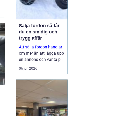
Sälja fordon så får
du en smidig och
trygg affär
Att sälja fordon handlar
om mer än att lägga upp
en annons och vänta på
svar. Många vill få en
06 juli 2026
bra peng för bilen,
fyrhjulingen eller
snöskotern, men lika
viktigt är en säker affär,
snabb betalning oc...