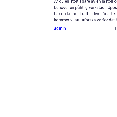
Är du en stolt ägare av en lastbil 
behöver en pålitlig verkstad i Upp
har du kommit rätt! I den här artik
kommer vi att utforska varför det ä
att ge din kära lastbil den bästa s
admin
1
förtjänar. Vi kommer också att disk