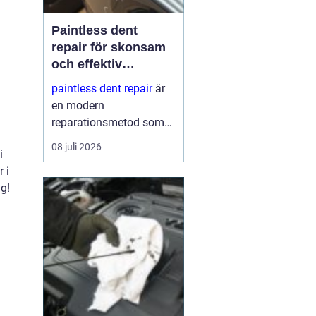
Paintless dent
repair för skonsam
och effektiv
reparation av
paintless dent repair
är
bucklor
en modern
reparationsmetod som
används för att ta bort
08 juli 2026
i
bucklor i bilplåt utan att
 i
skada lacken. Metoden
g!
har blivit mycket populär
i sverige eftersom den
kombinerar
hantverksskickl...