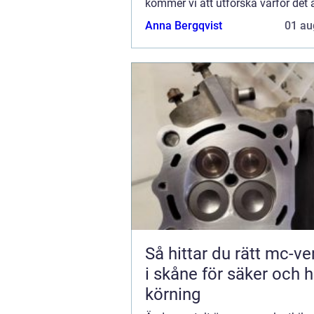
kommer vi att utforska varför det ä
att ge din kära lastbil den bästa s
Anna Bergqvist
01 au
förtjänar. Vi kommer också att disk
Så hittar du rätt mc-v
i skåne för säker och h
körning