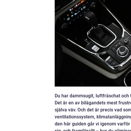
Du har dammsugit, luftfräschat och t
Det är en av bilägandets mest frustr
själva väv. Och det är precis vad som
ventilationssystem, klimatanläggning
den här guiden går vi igenom varför 
sig, och framförallt – hur du elimine