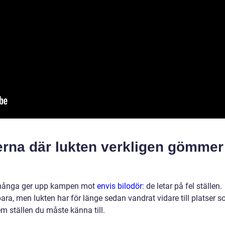
erna där lukten verkligen gömmer
så många ger upp kampen mot
envis bilodör
: de letar på fel ställen.
ra, men lukten har för länge sedan vandrat vidare till platser 
fem ställen du måste känna till.