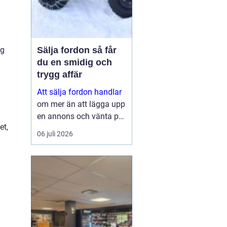
Sälja fordon så får
ng
du en smidig och
trygg affär
Att sälja fordon handlar
om mer än att lägga upp
en annons och vänta på
et,
svar. Många vill få en
06 juli 2026
bra peng för bilen,
fyrhjulingen eller
snöskotern, men lika
viktigt är en säker affär,
snabb betalning oc...