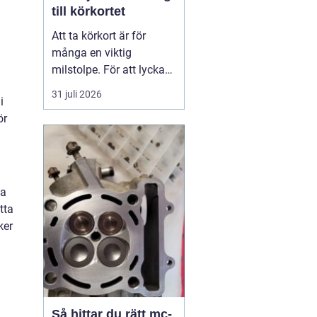
till körkortet
Att ta körkort är för
många en viktig
milstolpe. För att lyckas
på ett tryggt och
31 juli 2026
i
effektivt sätt spelar valet
ör
av trafikskola stor roll.
Den som söker en
Trafikskola Borlänge
möter i dag många
alternativ, med a...
na
tta
ker
Så hittar du rätt mc-