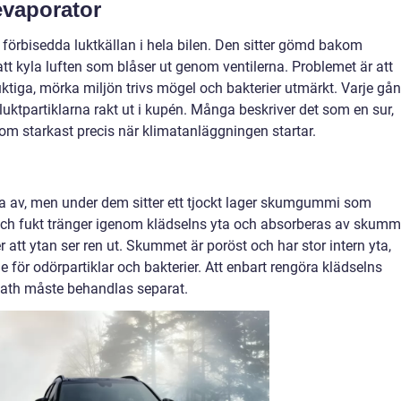
evaporator
förbisedda luktkällan i hela bilen. Den sitter gömd bakom
tt kyla luften som blåser ut genom ventilerna. Problemet är att
uktiga, mörka miljön trivs mögel och bakterier utmärkt. Varje gå
 luktpartiklarna rakt ut i kupén. Många beskriver det som en sur,
som starkast precis när klimatanläggningen startar.
rka av, men under dem sitter ett tjockt lager skumgummi som
och fukt tränger igenom klädselns yta och absorberas av skumm
 att ytan ser ren ut. Skummet är poröst och har stor intern yta,
älle för odörpartiklar och bakterier. Att enbart rengöra klädselns
eath måste behandlas separat.