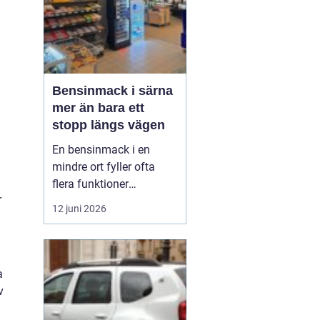
Bensinmack i särna
mer än bara ett
stopp längs vägen
En bensinmack i en
mindre ort fyller ofta
flera funktioner
r
samtidigt. I Särna, mitt i
12 juni 2026
norra Dalarna, blir
macken en naturlig
knutpunkt för både
ortsbor och
a
genomresande. Här
v
handlar det om mer än