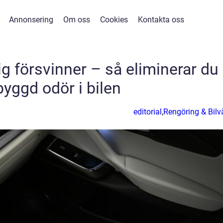
Annonsering
Om oss
Cookies
Kontakta oss
g försvinner – så eliminerar du
byggd odör i bilen
editorial
,
Rengöring & Bilv