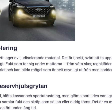
lering
tt lager av ljudisolerande material. Det är tjockt, svårt att ta upp
igt. Fukt som tar sig under mattorna – från våta skor, regnkläder
rialet och kan bilda mögel som är helt osynligt utifrån men spride
eservhjulsgrytan
l, blöta kassar och sportutrustning, men glöms bort i den vanlig
n samlar fukt och skräp som sällan eller aldrig töms. Det är en a
ostört under lång tid.