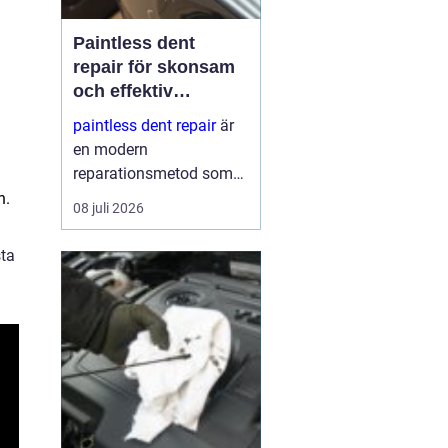
Paintless dent
repair för skonsam
och effektiv
reparation av
paintless dent repair
är
bucklor
en modern
reparationsmetod som
används för att ta bort
n.
08 juli 2026
bucklor i bilplåt utan att
skada lacken. Metoden
sta
har blivit mycket populär
i sverige eftersom den
kombinerar
hantverksskickl...