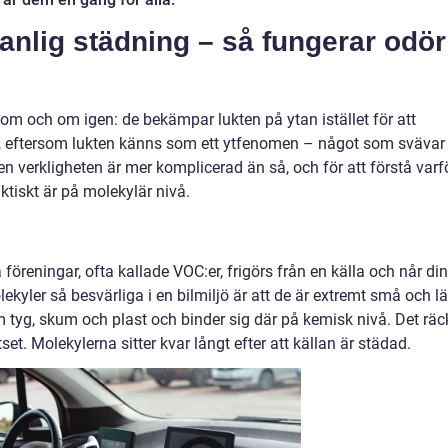
vanlig städning – så fungerar odör
 och om igen: de bekämpar lukten på ytan istället för att
ligt, eftersom lukten känns som ett ytfenomen – något som svävar 
en verkligheten är mer komplicerad än så, och för att förstå varf
faktiskt är på molekylär nivå.
 föreningar, ofta kallade VOC:er, frigörs från en källa och når di
kyler så besvärliga i en bilmiljö är att de är extremt små och lä
om tyg, skum och plast och binder sig där på kemisk nivå. Det räc
tset. Molekylerna sitter kvar långt efter att källan är städad.