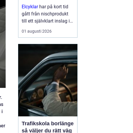
Elcyklar
har på kort tid
gått från nischprodukt
till ett självklart inslag i
många städer och
01 augusti 2026
samhällen.
Kombinationen av vanlig
trampning och
elassistans gör det
enklare att välja cykeln i
s...
.
ns
 i
Trafikskola borlänge
mer
så väljer du rätt väg