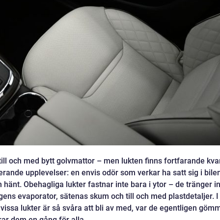
ill och med bytt golvmattor – men lukten finns fortfarande kvar
erande upplevelser: en envis odör som verkar ha satt sig i bile
 hänt. Obehagliga lukter fastnar inte bara i ytor – de tränger in
ens evaporator, sätenas skum och till och med plastdetaljer. I
vissa lukter är så svåra att bli av med, var de egentligen göm
rar dem en gång för alla.