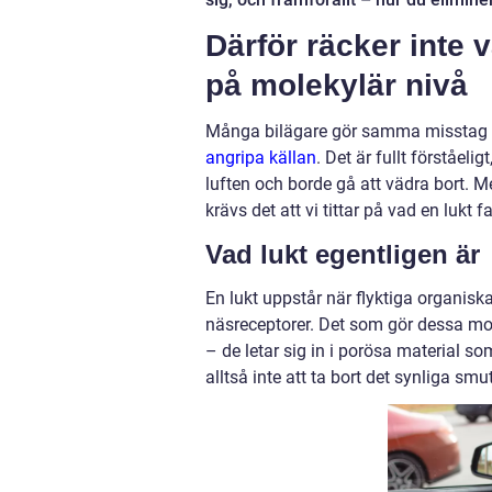
Därför räcker inte 
på molekylär nivå
Många bilägare gör samma misstag om
angripa källan
. Det är fullt förståe
luften och borde gå att vädra bort. M
krävs det att vi tittar på vad en lukt 
Vad lukt egentligen är
En lukt uppstår när flyktiga organiska
näsreceptorer. Det som gör dessa mole
– de letar sig in i porösa material s
alltså inte att ta bort det synliga smu