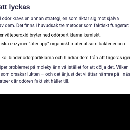
att lyckas
d odör krävs en annan strategi, en som riktar sig mot själva
v dem. Det finns i huvudsak tre metoder som faktiskt fungerar:
r väteperoxid bryter ned odörpartiklarna kemiskt.
iska enzymer ”äter upp” organiskt material som bakterier och
 kol binder odörpartiklarna och hindrar dem från att frigöras ige
per problemet på molekylär nivå istället för att dölja det. Vilken
m orsakar lukten – och det är just det vi tittar närmre på i nä
tser där odören faktiskt håller till.