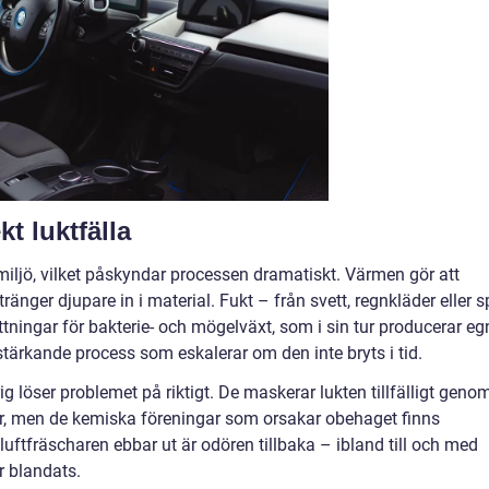
kt luktfälla
miljö, vilket påskyndar processen dramatiskt. Värmen gör att
änger djupare in i material. Fukt – från svett, regnkläder eller sp
tningar för bakterie- och mögelväxt, som i sin tur producerar eg
rstärkande process som eskalerar om den inte bryts i tid.
ig löser problemet på riktigt. De maskerar lukten tillfälligt geno
er, men de kemiska föreningar som orsakar obehaget finns
 luftfräscharen ebbar ut är odören tillbaka – ibland till och med
r blandats.