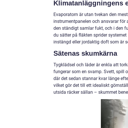
Klimatanläggningens 
Evaporatorn är utan tvekan den mest 
instrumentpanelen och ansvarar för a
den ständigt samlar fukt, och i den f
du sätter på fläkten sprider systemet
instängd eller jordaktig doft som är 
Sätenas skumkärna
Tygklädsel och läder är enkla att to
fungerar som en svamp. Svett, spill 
där det sedan stannar kvar länge efter
vilket gör det till ett idealiskt gömst
utsida räcker sällan – skummet ben