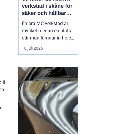
verkstad i skåne för
säker och hållbar
körning
En bra MC-verkstad är
mycket mer än en plats
där man lämnar in hojen
när något går sönder.
10 juli 2026
För många förare i
Skåne handlar det om
trygghet, säkerhet och
körglädje under lång tid
framöver. En
ill
genomtänkt serviceplan
na
förlänger livslängden på
motorcykel...
m