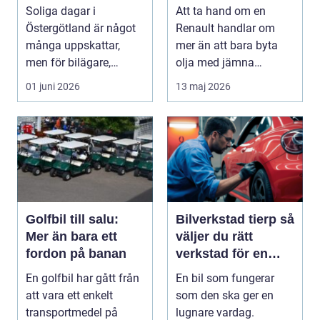
och bättre komfort
Soliga dagar i
Att ta hand om en
Östergötland är något
Renault handlar om
många uppskattar,
mer än att bara byta
men för bilägare,
olja med jämna
båtägare och
mellanrum. För många
01 juni 2026
13 maj 2026
fastighetsförv...
biläga...
Golfbil till salu:
Bilverkstad tierp så
Mer än bara ett
väljer du rätt
fordon på banan
verkstad för en
tryggare bilvardag
En golfbil har gått från
En bil som fungerar
att vara ett enkelt
som den ska ger en
transportmedel på
lugnare vardag.