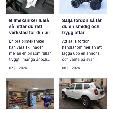
Bilmekaniker luleå
Sälja fordon så får
så hittar du rätt
du en smidig och
verkstad för din bil
trygg affär
En bra bilmekaniker
Att sälja fordon
kan vara skillnaden
handlar om mer än att
mellan en bil som rullar
lägga upp en annons
tryggt i många år och
och vänta på svar.
återkommande ...
Många vill få en bra p...
07 juli 2026
06 juli 2026