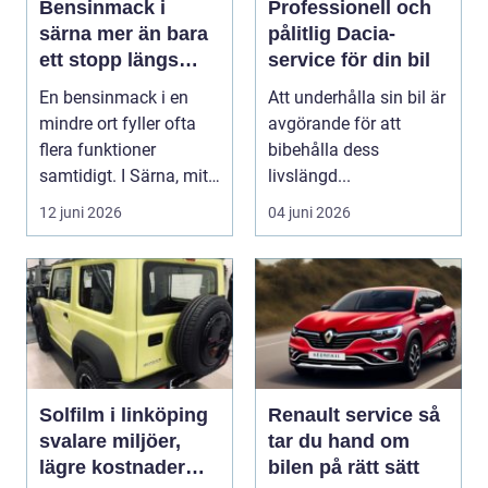
Bensinmack i
Professionell och
särna mer än bara
pålitlig Dacia-
ett stopp längs
service för din bil
vägen
En bensinmack i en
Att underhålla sin bil är
mindre ort fyller ofta
avgörande för att
flera funktioner
bibehålla dess
samtidigt. I Särna, mitt
livslängd...
i norra Dalarna,...
12 juni 2026
04 juni 2026
Solfilm i linköping
Renault service så
svalare miljöer,
tar du hand om
lägre kostnader
bilen på rätt sätt