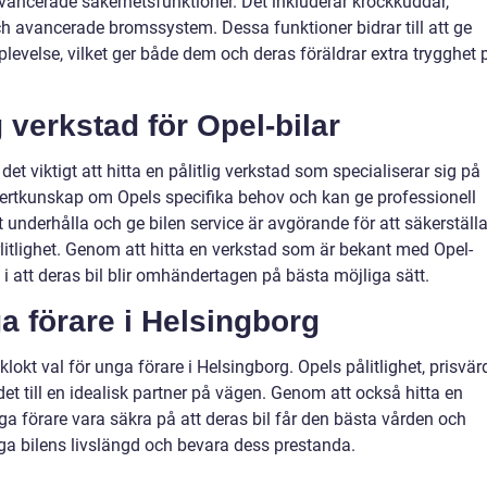
vancerade säkerhetsfunktioner. Det inkluderar krockkuddar,
 avancerade bromssystem. Dessa funktioner bidrar till att ge
levelse, vilket ger både dem och deras föräldrar extra trygghet 
g verkstad för Opel-bilar
et viktigt att hitta en pålitlig verkstad som specialiserar sig på
pertkunskap om Opels specifika behov och kan ge professionell
t underhålla och ge bilen service är avgörande för att säkerställ
rlitlighet. Genom att hitta en verkstad som är bekant med Opel-
i att deras bil blir omhändertagen på bästa möjliga sätt.
ga förare i Helsingborg
 klokt val för unga förare i Helsingborg. Opels pålitlighet, prisvär
det till en idealisk partner på vägen. Genom att också hitta en
nga förare vara säkra på att deras bil får den bästa vården och
länga bilens livslängd och bevara dess prestanda.