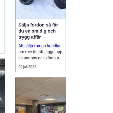
Sälja fordon så får
du en smidig och
trygg affär
Att sälja fordon handlar
om mer än att lägga upp
en annons och vänta på
svar. Många vill få en
06 juli 2026
bra peng för bilen,
fyrhjulingen eller
snöskotern, men lika
viktigt är en säker affär,
snabb betalning oc...