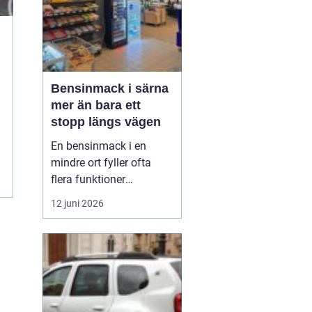
Bensinmack i särna
mer än bara ett
stopp längs vägen
En bensinmack i en
mindre ort fyller ofta
flera funktioner
samtidigt. I Särna, mitt i
12 juni 2026
norra Dalarna, blir
macken en naturlig
knutpunkt för både
ortsbor och
genomresande. Här
handlar det om mer än