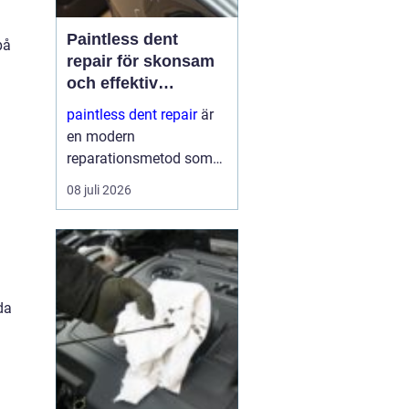
Paintless dent
på
repair för skonsam
och effektiv
reparation av
paintless dent repair
är
bucklor
en modern
reparationsmetod som
används för att ta bort
a
08 juli 2026
bucklor i bilplåt utan att
skada lacken. Metoden
har blivit mycket populär
i sverige eftersom den
kombinerar
da
hantverksskickl...