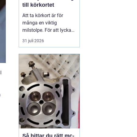
till körkortet
Att ta körkort är för
många en viktig
milstolpe. För att lyckas
på ett tryggt och
31 juli 2026
effektivt sätt spelar valet
av trafikskola stor roll.
Den som söker en
Trafikskola Borlänge
l
möter i dag många
alternativ, med a...
n
Så hittar du rätt mc-