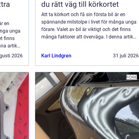
tra
du rätt väg till körkortet
Att ta körkort och få sin första bil är en
spännande milstolpe i livet för många unga
är en
förare. Valet av bil är viktigt och det finns
många unga
många faktorer att överväga. I denna artikel
et finns
kommer vi ...
na artikel
gusti 2026
Karl Lindgren
31 juli 2026