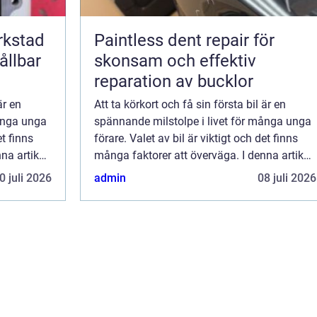
erkstad
Paintless dent repair för
ållbar
skonsam och effektiv
reparation av bucklor
är en
Att ta körkort och få sin första bil är en
många unga
spännande milstolpe i livet för många unga
et finns
förare. Valet av bil är viktigt och det finns
na artikel
många faktorer att överväga. I denna artikel
kommer vi ...
0 juli 2026
admin
08 juli 2026