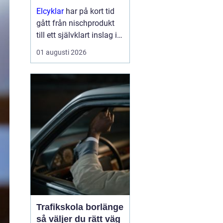
Elcyklar
har på kort tid
gått från nischprodukt
till ett självklart inslag i
många städer och
01 augusti 2026
samhällen.
Kombinationen av vanlig
trampning och
elassistans gör det
enklare att välja cykeln i
s...
Trafikskola borlänge
så väljer du rätt väg