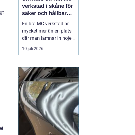
verkstad i skåne för
gt
säker och hållbar
körning
En bra MC-verkstad är
mycket mer än en plats
där man lämnar in hojen
när något går sönder.
10 juli 2026
För många förare i
Skåne handlar det om
trygghet, säkerhet och
körglädje under lång tid
framöver. En
genomtänkt serviceplan
förlänger livslängden på
motorcykel...
et