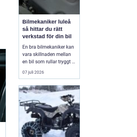
Bilmekaniker luleå
så hittar du rätt
verkstad för din bil
En bra bilmekaniker kan
vara skillnaden mellan
en bil som rullar tryggt i
många år och
07 juli 2026
återkommande problem
som aldrig verkar ta slut.
I Luleå finns många
verkstäder att välja på,
men hur vet du
egentligen vem som gör
ett bra jobb, håller vad
de lova...