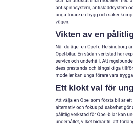
och har utrustat sina modeller med a
antispinnsystem, antisladdsystem och
unga förare en trygg och säker körupp
vägen.
Vikten av en pålitli
När du äger en Opel u Helsingborg är d
Opel-bilar. En sådan verkstad har ex
service och underhåll. Att regelbunde
dess prestanda och långsiktiga tillfö
modeller kan unga förare vara trygga 
Ett klokt val för un
Att välja en Opel som första bil är ett
alternativ och fokus på säkerhet gör 
pålitlig verkstad för Opel-bilar kan u
underhållet, vilket bidrar till att för