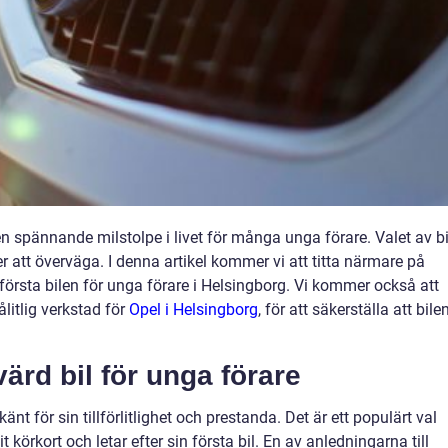
r en spännande milstolpe i livet för många unga förare. Valet av bi
r att överväga. I denna artikel kommer vi att titta närmare på
första bilen för unga förare i Helsingborg. Vi kommer också att
ålitlig verkstad för
Opel i Helsingborg
, för att säkerställa att bile
värd bil för unga förare
änt för sin tillförlitlighet och prestanda. Det är ett populärt val
 körkort och letar efter sin första bil. En av anledningarna till