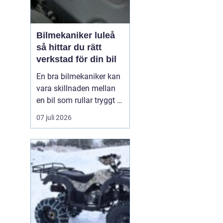
Bilmekaniker luleå
så hittar du rätt
verkstad för din bil
En bra bilmekaniker kan
vara skillnaden mellan
en bil som rullar tryggt i
många år och
07 juli 2026
återkommande problem
som aldrig verkar ta slut.
I Luleå finns många
verkstäder att välja på,
men hur vet du
egentligen vem som gör
ett bra jobb, håller vad
de lova...