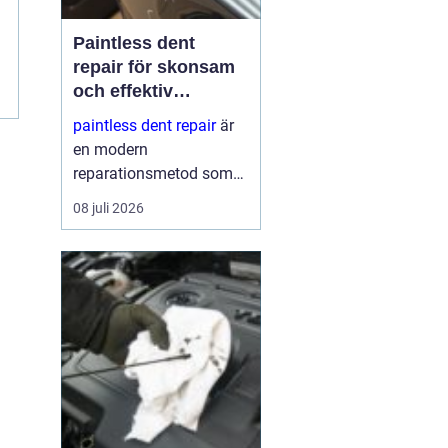
Paintless dent
repair för skonsam
och effektiv
reparation av
paintless dent repair
är
bucklor
en modern
reparationsmetod som
används för att ta bort
08 juli 2026
bucklor i bilplåt utan att
skada lacken. Metoden
har blivit mycket populär
i sverige eftersom den
kombinerar
hantverksskickl...