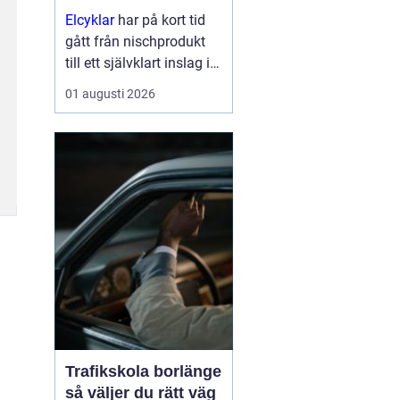
Elcyklar
har på kort tid
gått från nischprodukt
till ett självklart inslag i
många städer och
01 augusti 2026
samhällen.
Kombinationen av vanlig
trampning och
elassistans gör det
enklare att välja cykeln i
s...
Trafikskola borlänge
så väljer du rätt väg