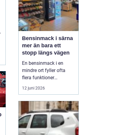
r
Bensinmack i särna
mer än bara ett
stopp längs vägen
En bensinmack i en
mindre ort fyller ofta
flera funktioner
samtidigt. I Särna, mitt i
12 juni 2026
norra Dalarna, blir
macken en naturlig
knutpunkt för både
ortsbor och
p
genomresande. Här
handlar det om mer än