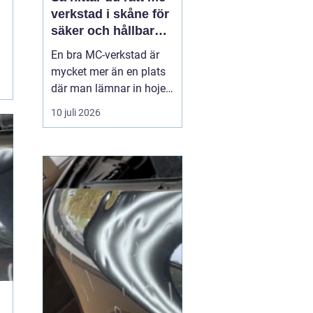
verkstad i skåne för
säker och hållbar
körning
En bra MC-verkstad är
mycket mer än en plats
där man lämnar in hojen
när något går sönder.
10 juli 2026
För många förare i
Skåne handlar det om
trygghet, säkerhet och
körglädje under lång tid
framöver. En
genomtänkt serviceplan
förlänger livslängden på
motorcykel...