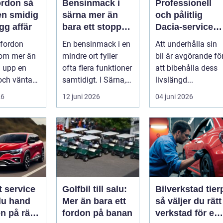
rdon så
Bensinmack i
Professionell
en smidig
särna mer än
och pålitlig
gg affär
bara ett stopp
Dacia-service
längs vägen
för din bil
 fordon
En bensinmack i en
Att underhålla sin
 om mer än
mindre ort fyller
bil är avgörande fö
a upp en
ofta flera funktioner
att bibehålla dess
och vänta
samtidigt. I Särna,
livslängd...
 Många vill
mitt i norra
26
12 juni 2026
04 juni 2026
 p...
Dalarna,...
t service
Golfbil till salu:
Bilverkstad tier
du hand
Mer än bara ett
så väljer du rätt
n på rätt
fordon på banan
verkstad för en