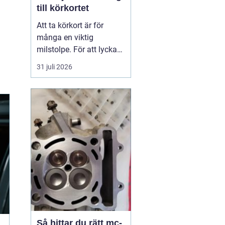
till körkortet
Att ta körkort är för
många en viktig
milstolpe. För att lyckas
på ett tryggt och
31 juli 2026
effektivt sätt spelar valet
av trafikskola stor roll.
Den som söker en
Trafikskola Borlänge
möter i dag många
alternativ, med a...
Så hittar du rätt mc-