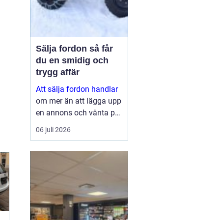
Sälja fordon så får
du en smidig och
trygg affär
Att sälja fordon handlar
om mer än att lägga upp
en annons och vänta på
svar. Många vill få en
06 juli 2026
bra peng för bilen,
fyrhjulingen eller
snöskotern, men lika
viktigt är en säker affär,
snabb betalning oc...