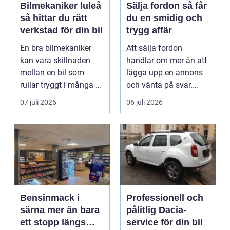
Bilmekaniker luleå
Sälja fordon så får
så hittar du rätt
du en smidig och
verkstad för din bil
trygg affär
En bra bilmekaniker
Att sälja fordon
kan vara skillnaden
handlar om mer än att
mellan en bil som
lägga upp en annons
rullar tryggt i många år
och vänta på svar.
och återkommande ...
Många vill få en bra
07 juli 2026
06 juli 2026
p...
Bensinmack i
Professionell och
särna mer än bara
pålitlig Dacia-
ett stopp längs
service för din bil