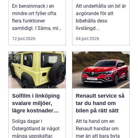
vägen
En bensinmack i en
Att underhålla sin bil är
mindre ort fyller ofta
avgörande för att
flera funktioner
bibehålla dess
samtidigt. I Särna, mitt
livslängd...
i norra Dalarna,...
12 juni 2026
04 juni 2026
Solfilm i linköping
Renault service så
svalare miljöer,
tar du hand om
lägre kostnader
bilen på rätt sätt
och bättre komfort
Soliga dagar i
Att ta hand om en
Östergötland är något
Renault handlar om
många uppskattar,
mer än att bara byta