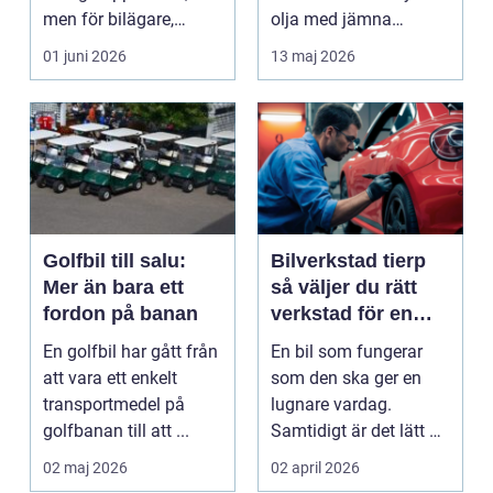
men för bilägare,
olja med jämna
båtägare och
mellanrum. För många
01 juni 2026
13 maj 2026
fastighetsförv...
biläga...
Golfbil till salu:
Bilverkstad tierp
Mer än bara ett
så väljer du rätt
fordon på banan
verkstad för en
tryggare bilvardag
En golfbil har gått från
En bil som fungerar
att vara ett enkelt
som den ska ger en
transportmedel på
lugnare vardag.
golfbanan till att ...
Samtidigt är det lätt att
skjuta upp service ...
02 maj 2026
02 april 2026