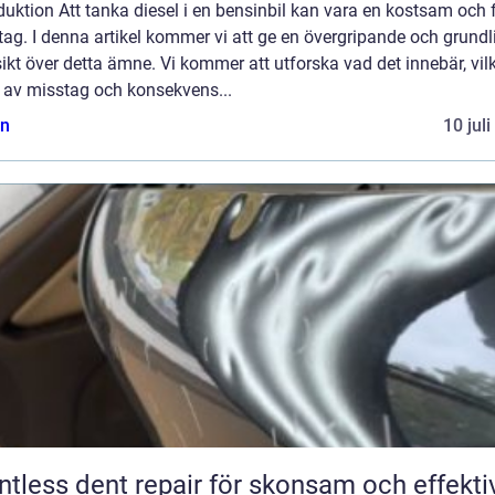
duktion Att tanka diesel i en bensinbil kan vara en kostsam och f
ag. I denna artikel kommer vi att ge en övergripande och grundl
ikt över detta ämne. Vi kommer att utforska vad det innebär, vil
r av misstag och konsekvens...
n
10 jul
ntless dent repair för skonsam och effekti