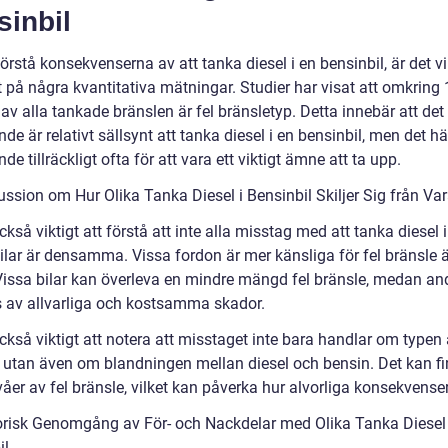
sinbil
förstå konsekvenserna av att tanka diesel i en bensinbil, är det vik
tt på några kvantitativa mätningar. Studier har visat att omkring 
av alla tankade bränslen är fel bränsletyp. Detta innebär att det
nde är relativt sällsynt att tanka diesel i en bensinbil, men det h
nde tillräckligt ofta för att vara ett viktigt ämne att ta upp.
ussion om Hur Olika Tanka Diesel i Bensinbil Skiljer Sig från Va
ckså viktigt att förstå att inte alla misstag med att tanka diesel i
ilar är densamma. Vissa fordon är mer känsliga för fel bränsle 
Vissa bilar kan överleva en mindre mängd fel bränsle, medan an
 av allvarliga och kostsamma skador.
ckså viktigt att notera att misstaget inte bara handlar om typen
, utan även om blandningen mellan diesel och bensin. Det kan f
våer av fel bränsle, vilket kan påverka hur alvorliga konsekvense
orisk Genomgång av För- och Nackdelar med Olika Tanka Diesel 
il