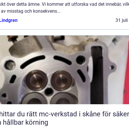
ikt över detta ämne. Vi kommer att utforska vad det innebär, vil
r av misstag och konsekvens...
 Lindgren
31 jul
hittar du rätt mc-verkstad i skåne för säke
 hållbar körning