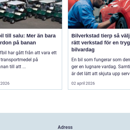
il till salu: Mer än bara
Bilverkstad tierp så väljer du
fordon på banan
rätt verkstad för en try
bilvardag
fbil har gått från att vara ett
 transportmedel på
En bil som fungerar som de
an till att ...
ger en lugnare vardag. Samti
är det lätt att skjuta upp servi
 2026
02 april 2026
Adress