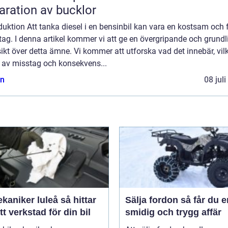
aration av bucklor
duktion Att tanka diesel i en bensinbil kan vara en kostsam och f
ag. I denna artikel kommer vi att ge en övergripande och grundl
ikt över detta ämne. Vi kommer att utforska vad det innebär, vil
r av misstag och konsekvens...
n
08 jul
niker luleå så hittar
Sälja fordon så får du en
tt verkstad för din bil
smidig och trygg affär