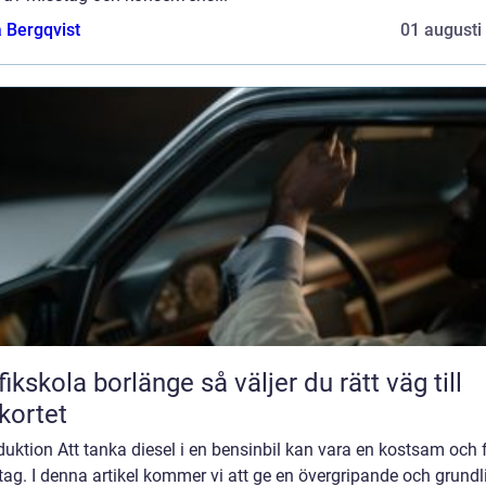
 Bergqvist
01 augusti
kola borlänge så väljer du rätt väg till
kortet
duktion Att tanka diesel i en bensinbil kan vara en kostsam och f
ag. I denna artikel kommer vi att ge en övergripande och grundl