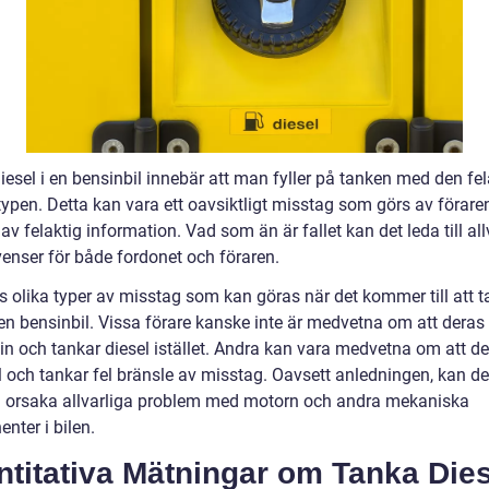
esel i en bensinbil innebär att man fyller på tanken med den fel
ypen. Detta kan vara ett oavsiktligt misstag som görs av föraren
 av felaktig information. Vad som än är fallet kan det leda till all
enser för både fordonet och föraren.
ns olika typer av misstag som kan göras när det kommer till att 
 en bensinbil. Vissa förare kanske inte är medvetna om att deras 
in och tankar diesel istället. Andra kan vara medvetna om att de
l och tankar fel bränsle av misstag. Oavsett anledningen, kan de
 orsaka allvarliga problem med motorn och andra mekaniska
nter i bilen.
titativa Mätningar om Tanka Dies