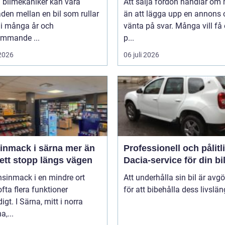
 bilmekaniker kan vara
Att sälja fordon handlar om
aden mellan en bil som rullar
än att lägga upp en annons 
 i många år och
vänta på svar. Många vill få
ommande ...
p...
 2026
06 juli 2026
mack i särna mer än
Professionell och pålitl
ett stopp längs vägen
Dacia-service för din bi
nsinmack i en mindre ort
Att underhålla sin bil är avg
 ofta flera funktioner
för att bibehålla dess livslän
igt. I Särna, mitt i norra
a,...