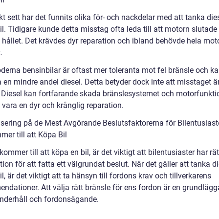
kt sett har det funnits olika för- och nackdelar med att tanka dies
l. Tidigare kunde detta misstag ofta leda till att motorn slutade
h hållet. Det krävdes dyr reparation och ibland behövde hela mot
.
erna bensinbilar är oftast mer toleranta mot fel bränsle och k
 en mindre andel diesel. Detta betyder dock inte att misstaget ä
tt. Diesel kan fortfarande skada bränslesystemet och motorfunkt
 vara en dyr och krånglig reparation.
sering på de Mest Avgörande Beslutsfaktorerna för Bilentusiast
er till att Köpa Bil
kommer till att köpa en bil, är det viktigt att bilentusiaster har rät
ion för att fatta ett välgrundat beslut. När det gäller att tanka di
l, är det viktigt att ta hänsyn till fordons krav och tillverkarens
ndationer. Att välja rätt bränsle för ens fordon är en grundläg
underhåll och fordonsägande.