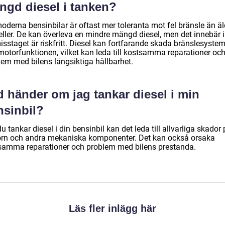
ngd diesel i tanken?
oderna bensinbilar är oftast mer toleranta mot fel bränsle än äl
ller. De kan överleva en mindre mängd diesel, men det innebär i
isstaget är riskfritt. Diesel kan fortfarande skada bränslesyste
motorfunktionen, vilket kan leda till kostsamma reparationer oc
lem med bilens långsiktiga hållbarhet.
d händer om jag tankar diesel i min
nsinbil?
 tankar diesel i din bensinbil kan det leda till allvarliga skador
rn och andra mekaniska komponenter. Det kan också orsaka
samma reparationer och problem med bilens prestanda.
Läs fler inlägg här