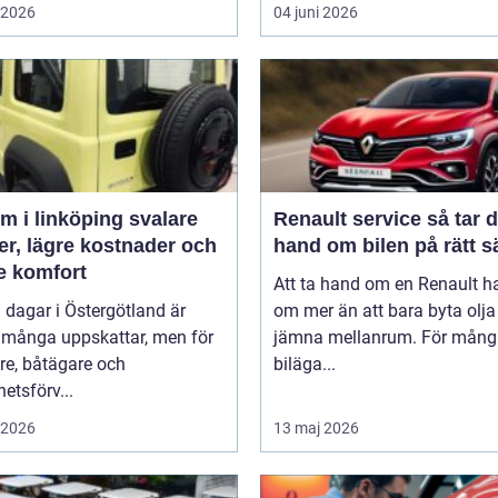
i 2026
04 juni 2026
 i linköping svalare
Renault service så tar du
er, lägre kostnader och
hand om bilen på rätt s
e komfort
Att ta hand om en Renault h
 dagar i Östergötland är
om mer än att bara byta olj
 många uppskattar, men för
jämna mellanrum. För mång
re, båtägare och
biläga...
hetsförv...
i 2026
13 maj 2026