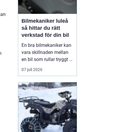
kan
Bilmekaniker luleå
så hittar du rätt
verkstad för din bil
En bra bilmekaniker kan
vara skillnaden mellan
m
en bil som rullar tryggt i
många år och
07 juli 2026
återkommande problem
som aldrig verkar ta slut.
I Luleå finns många
verkstäder att välja på,
men hur vet du
egentligen vem som gör
ett bra jobb, håller vad
de lova...