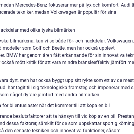
r, medan Mercedes-Benz fokuserar mer på lyx och komfort. Audi ä
ncerade tekniker, medan Volkswagen är populär för sina
nackdelar med olika tyska bilmärken
a tyska bilmärkena, kan vi se både för- och nackdelar. Volkswagen,
d modeller som Golf och Beetle, men har också upplevt
ler. BMW har genom åren fått erkännande för sin innovativa tek
också mött kritik för att vara mindre bränsleeffektiv jämfört m
 vara dyrt, men har också byggt upp sitt rykte som ett av de mest
Audi har tagit till sig teknologiska framsteg och imponerar med s
 som något dyrare jämfört med andra bilmärken.
ör bilentusiaster när det kommer till att köpa en bil
örande beslutsfaktorer att ta hänsyn till vid köp av en bil. Presta
d dessa faktorer, särskilt för de som uppskattar sportig körning
så den senaste tekniken och innovativa funktioner, såsom