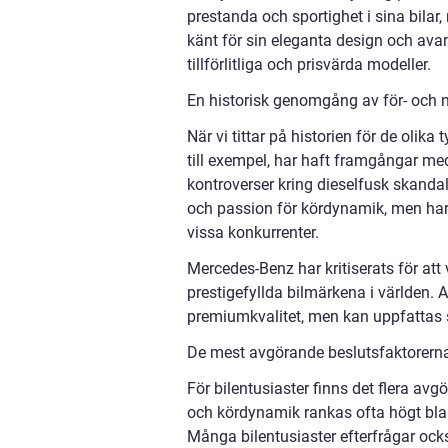
prestanda och sportighet i sina bila
känt för sin eleganta design och ava
tillförlitliga och prisvärda modeller.
En historisk genomgång av för- och 
När vi tittar på historien för de olik
till exempel, har haft framgångar me
kontroverser kring dieselfusk skanda
och passion för kördynamik, men har 
vissa konkurrenter.
Mercedes-Benz har kritiserats för att
prestigefyllda bilmärkena i världen. 
premiumkvalitet, men kan uppfattas
De mest avgörande beslutsfaktorerna f
För bilentusiaster finns det flera avg
och kördynamik rankas ofta högt blan
Många bilentusiaster efterfrågar ock