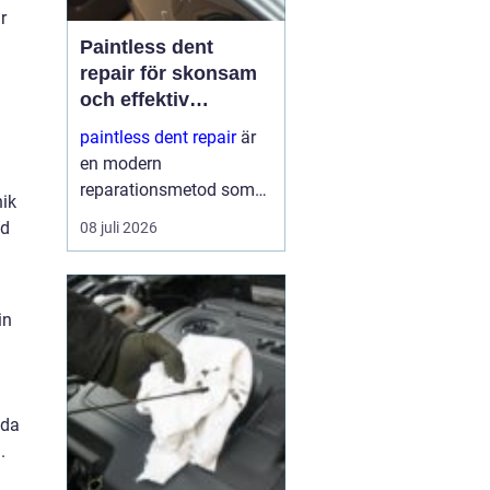
r
Paintless dent
repair för skonsam
och effektiv
reparation av
paintless dent repair
är
bucklor
en modern
reparationsmetod som
nik
används för att ta bort
ed
08 juli 2026
bucklor i bilplåt utan att
skada lacken. Metoden
har blivit mycket populär
in
i sverige eftersom den
kombinerar
hantverksskickl...
nda
.