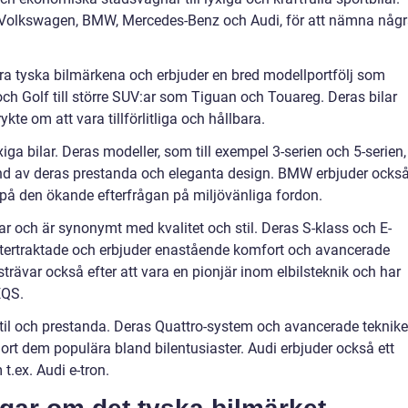
r Volkswagen, BMW, Mercedes-Benz och Audi, för att nämna någ
ra tyska bilmärkena och erbjuder en bred modellportfölj som
ch Golf till större SUV:ar som Tiguan och Touareg. Deras bilar
kte om att vara tillförlitliga och hållbara.
ga bilar. Deras modeller, som till exempel 3-serien och 5-serien,
und av deras prestanda och eleganta design. BMW erbjuder ocks
r på den ökande efterfrågan på miljövänliga fordon.
ar och är synonymt med kvalitet och stil. Deras S-klass och E-
ftertraktade och erbjuder enastående komfort och avancerade
rävar också efter att vara en pionjär inom elbilsteknik och har
EQS.
stil och prestanda. Deras Quattro-system och avancerade teknike
jort dem populära bland bilentusiaster. Audi erbjuder också ett
t.ex. Audi e-tron.