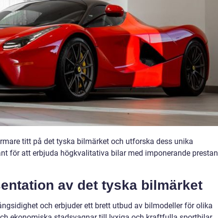
ärmare titt på det tyska bilmärket och utforska dess unika
änt för att erbjuda högkvalitativa bilar med imponerande presta
entation av det tyska bilmärket
ngsidighet och erbjuder ett brett utbud av bilmodeller för olika
ch ekonomiska stadsvagnar till lyxiga och kraftfulla sportbilar.