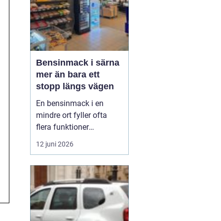
Bensinmack i särna
mer än bara ett
stopp längs vägen
En bensinmack i en
mindre ort fyller ofta
flera funktioner
samtidigt. I Särna, mitt i
12 juni 2026
norra Dalarna, blir
macken en naturlig
knutpunkt för både
ortsbor och
genomresande. Här
handlar det om mer än