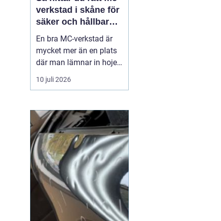
verkstad i skåne för
säker och hållbar
körning
En bra MC-verkstad är
mycket mer än en plats
där man lämnar in hojen
när något går sönder.
10 juli 2026
För många förare i
Skåne handlar det om
trygghet, säkerhet och
körglädje under lång tid
framöver. En
genomtänkt serviceplan
förlänger livslängden på
motorcykel...