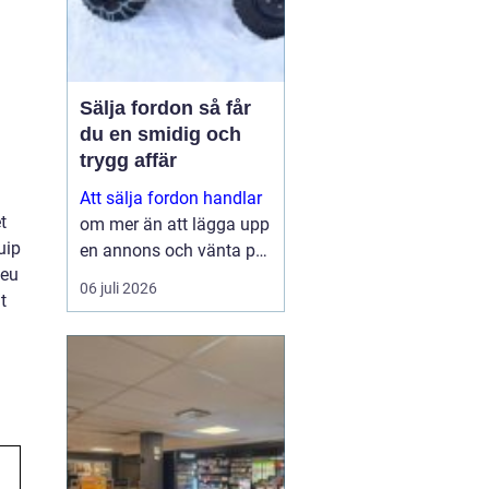
Sälja fordon så får
du en smidig och
trygg affär
Att sälja fordon handlar
t
om mer än att lägga upp
uip
en annons och vänta på
 eu
svar. Många vill få en
06 juli 2026
t
bra peng för bilen,
fyrhjulingen eller
snöskotern, men lika
viktigt är en säker affär,
snabb betalning oc...