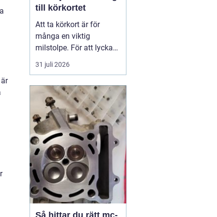
till körkortet
ra
Att ta körkort är för
många en viktig
milstolpe. För att lyckas
på ett tryggt och
31 juli 2026
effektivt sätt spelar valet
 är
av trafikskola stor roll.
å
Den som söker en
Trafikskola Borlänge
möter i dag många
alternativ, med a...
r
Så hittar du rätt mc-