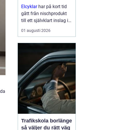
Elcyklar
har på kort tid
gått från nischprodukt
till ett självklart inslag i
många städer och
01 augusti 2026
samhällen.
Kombinationen av vanlig
trampning och
elassistans gör det
enklare att välja cykeln i
s...
nda
Trafikskola borlänge
så väljer du rätt väg