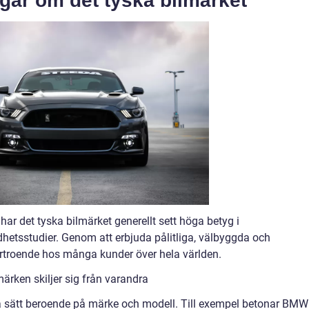
ngar om det tyska bilmärket
har det tyska bilmärket generellt sett höga betyg i
etsstudier. Genom att erbjuda pålitliga, välbyggda och
örtroende hos många kunder över hela världen.
ärken skiljer sig från varandra
lera sätt beroende på märke och modell. Till exempel betonar BMW