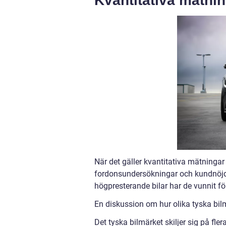
Kvantitativa mätni
När det gäller kvantitativa mätningar 
fordonsundersökningar och kundnöjdh
högpresterande bilar har de vunnit f
En diskussion om hur olika tyska bilm
Det tyska bilmärket skiljer sig på f