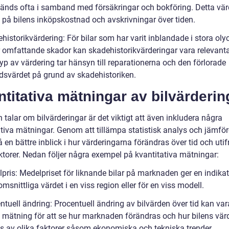
änds ofta i samband med försäkringar och bokföring. Detta vä
 på bilens inköpskostnad och avskrivningar över tiden.
historikvärdering: För bilar som har varit inblandade i stora oly
ar omfattande skador kan skadehistorikvärderingar vara relevanta
yp av värdering tar hänsyn till reparationerna och den förlorade
svärdet på grund av skadehistoriken.
titativa mätningar av bilvärderin
talar om bilvärderingar är det viktigt att även inkludera några
ativa mätningar. Genom att tillämpa statistisk analys och jämför
å en bättre inblick i hur värderingarna förändras över tid och utif
aktorer. Nedan följer några exempel på kvantitativa mätningar:
lpris: Medelpriset för liknande bilar på marknaden ger en indika
msnittliga värdet i en viss region eller för en viss modell.
ntuell ändring: Procentuell ändring av bilvärden över tid kan var
t mätning för att se hur marknaden förändras och hur bilens vär
s av olika faktorer såsom ekonomiska och tekniska trender.