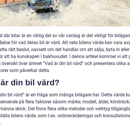
ld där bilar är en viktig del av vår vardag är det viktigt för bilägar
åelse för vad deras bil är värd. Att veta bilens värde kan vara a
fatta rätt beslut, oavsett om det handlar om att sälja, byta in eller
ör att ha kunskapen i bakhuvudet. I denna artikel kommer vi att 
 översikt över ämnet ”Vad är din bil värd” och presentera olika 
torer som påverkar detta.
är din bil värd?
 din bil värd” är en fråga som många bilägare har. Detta värde k
 beroende på flera faktorer såsom märke, modell, ålder, körsträc
männa skick. Det finns flera olika metoder och verktyg tillgängli
ställa bilens värde, som t.ex. onlinevärderingar och konsultatio
.