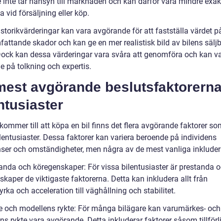
de inte tar hänsyn till marknaden och kan därför vara mindre exa
a vid försäljning eller köp.
torikvärderingar kan vara avgörande för att fastställa värdet på
attande skador och kan ge en mer realistisk bild av bilens sälj
Dock kan dessa värderingar vara svåra att genomföra och kan va
e på tolkning och expertis.
mest avgörande beslutsfaktorerna
ntusiaster
kommer till att köpa en bil finns det flera avgörande faktorer so
ilentusiaster. Dessa faktorer kan variera beroende på individens
nser och omständigheter, men några av de mest vanliga inkluder
tanda och köregenskaper: För vissa bilentusiaster är prestanda 
kaper de viktigaste faktorerna. Detta kan inkludera allt från
rka och acceleration till väghållning och stabilitet.
e och modellens rykte: För många bilägare kan varumärkes- och
s rykte vara avgörande. Detta inkluderar faktorer såsom tillförli