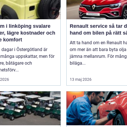
 i linköping svalare
Renault service så tar du
er, lägre kostnader och
hand om bilen på rätt s
e komfort
Att ta hand om en Renault h
 dagar i Östergötland är
om mer än att bara byta olj
 många uppskattar, men för
jämna mellanrum. För mång
re, båtägare och
biläga...
hetsförv...
i 2026
13 maj 2026