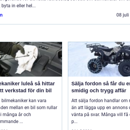
 byta in eller hel...
n
08 jul
niker luleå så hittar
Sälja fordon så får du en
tt verkstad för din bil
smidig och trygg affär
 bilmekaniker kan vara
Att sälja fordon handlar om
aden mellan en bil som rullar
än att lägga upp en annons 
 i många år och
vänta på svar. Många vill få
ommande ...
p...