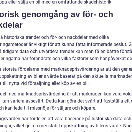
öpa eller sälja en bil med en omfattande skadehistorik.
torisk genomgång av för- och
kdelar
tå historiska trender och för- och nackdelar med olika
eringsmetoder är viktigt för att kunna fatta informerade beslut.
å tidigare data och utvärdera trender kan man få en bättre förstå
deringarna har förändrats och vilka faktorer som har påverkat d
e största fördelarna med marknadsprisvärdering är att den ger e
suppskattning av bilens värde baserat på den aktuella marknaden
 till nytta vid försäljning eller köp av en bil.
del med marknadsprisvärdering är att marknaden kan vara volat
 kan variera avsevärt. Detta kan göra det svårt att fastställa ett
h kan leda till missnöje för säljare och köpare.
ngsvärden har fördelen att vara baserade på historiska data och
ingar, vilket ger en mer stabil uppskattning av bilens värde. Na