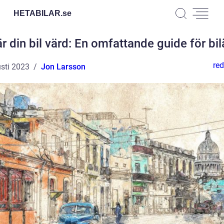
HETABILAR.
se
r din bil värd: En omfattande guide för bi
red
sti 2023
Jon Larsson