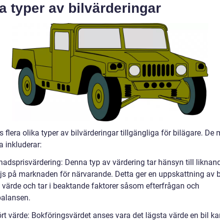
a typer av bilvärderingar
s flera olika typer av bilvärderingar tillgängliga för bilägare. De
a inkluderar:
adsprisvärdering: Denna typ av värdering tar hänsyn till liknand
js på marknaden för närvarande. Detta ger en uppskattning av b
a värde och tar i beaktande faktorer såsom efterfrågan och
alansen.
ört värde: Bokföringsvärdet anses vara det lägsta värde en bil k