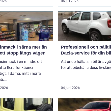
 2026
06 juli 2026
mack i särna mer än
Professionell och pålitl
ett stopp längs vägen
Dacia-service för din bi
nsinmack i en mindre ort
Att underhålla sin bil är avg
 ofta flera funktioner
för att bibehålla dess livslän
igt. I Särna, mitt i norra
a,...
i 2026
04 juni 2026