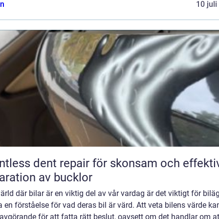
n
10 jul
ntless dent repair för skonsam och effekti
aration av bucklor
värld där bilar är en viktig del av vår vardag är det viktigt för bilä
a en förståelse för vad deras bil är värd. Att veta bilens värde ka
avgörande för att fatta rätt beslut, oavsett om det handlar om at