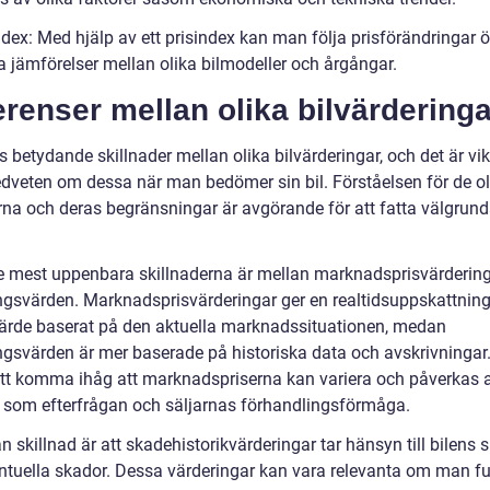
ndex: Med hjälp av ett prisindex kan man följa prisförändringar ö
a jämförelser mellan olika bilmodeller och årgångar.
erenser mellan olika bilvärderinga
s betydande skillnader mellan olika bilvärderingar, och det är vikt
dveten om dessa när man bedömer sin bil. Förståelsen för de ol
na och deras begränsningar är avgörande för att fatta välgrun
e mest uppenbara skillnaderna är mellan marknadsprisvärderin
ngsvärden. Marknadsprisvärderingar ger en realtidsuppskattnin
värde baserat på den aktuella marknadssituationen, medan
ngsvärden är mer baserade på historiska data och avskrivningar.
 att komma ihåg att marknadspriserna kan variera och påverkas 
r som efterfrågan och säljarnas förhandlingsförmåga.
 skillnad är att skadehistorikvärderingar tar hänsyn till bilens s
ntuella skador. Dessa värderingar kan vara relevanta om man f