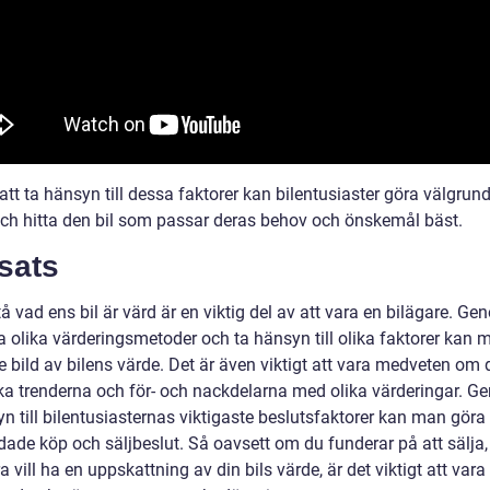
tt ta hänsyn till dessa faktorer kan bilentusiaster göra välgrun
och hitta den bil som passar deras behov och önskemål bäst.
sats
tå vad ens bil är värd är en viktig del av att vara en bilägare. Ge
 olika värderingsmetoder och ta hänsyn till olika faktorer kan 
e bild av bilens värde. Det är även viktigt att vara medveten om 
ska trenderna och för- och nackdelarna med olika värderingar. G
n till bilentusiasternas viktigaste beslutsfaktorer kan man göra
dade köp och säljbeslut. Så oavsett om du funderar på att sälja,
ra vill ha en uppskattning av din bils värde, är det viktigt att vara