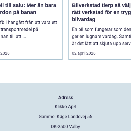
il till salu: Mer än bara
Bilverkstad tierp så väljer du
fordon på banan
rätt verkstad för en try
bilvardag
fbil har gått från att vara ett
 transportmedel på
En bil som fungerar som de
an till att ...
ger en lugnare vardag. Samti
är det lätt att skjuta upp servi
 2026
02 april 2026
Adress