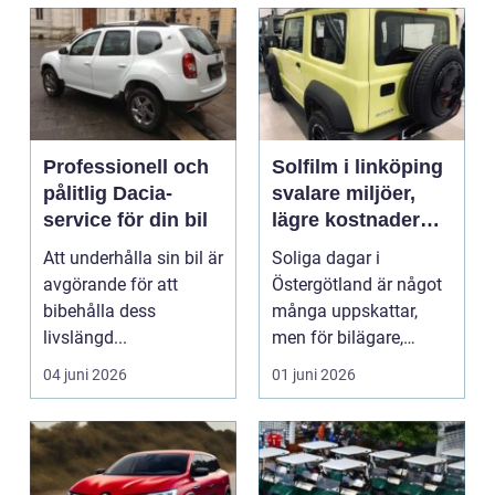
Professionell och
Solfilm i linköping
pålitlig Dacia-
svalare miljöer,
service för din bil
lägre kostnader
och bättre komfort
Att underhålla sin bil är
Soliga dagar i
avgörande för att
Östergötland är något
bibehålla dess
många uppskattar,
livslängd...
men för bilägare,
båtägare och
04 juni 2026
01 juni 2026
fastighetsförv...