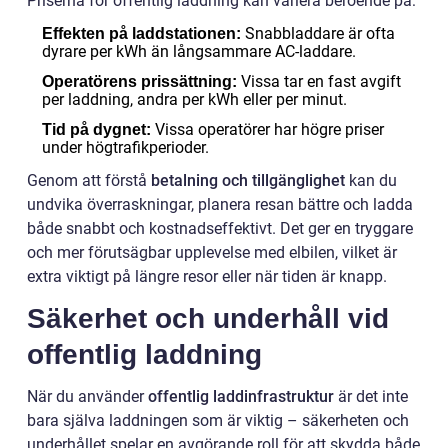
Priserna för offentlig laddning kan variera beroende på:
Snabbladdare är ofta
Effekten på laddstationen:
dyrare per kWh än långsammare AC-laddare.
Vissa tar en fast avgift
Operatörens prissättning:
per laddning, andra per kWh eller per minut.
Vissa operatörer har högre priser
Tid på dygnet:
under högtrafikperioder.
Genom att förstå
betalning och tillgänglighet
kan du
undvika överraskningar, planera resan bättre och ladda
både snabbt och kostnadseffektivt. Det ger en tryggare
och mer förutsägbar upplevelse med elbilen, vilket är
extra viktigt på längre resor eller när tiden är knapp.
Säkerhet och underhåll vid
offentlig laddning
När du använder
offentlig laddinfrastruktur
är det inte
bara själva laddningen som är viktig – säkerheten och
underhållet spelar en avgörande roll för att skydda både