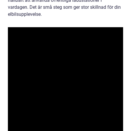
hållbart att använda offentliga laddstationer i
vardagen. Det är små steg som ger stor skillnad för din
elbilsupplevelse.