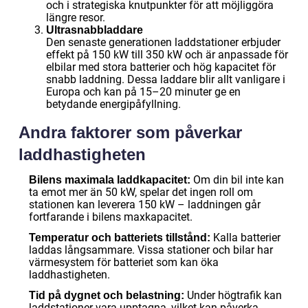
och i strategiska knutpunkter för att möjliggöra
längre resor.
Ultrasnabbladdare
Den senaste generationen laddstationer erbjuder
effekt på 150 kW till 350 kW och är anpassade för
elbilar med stora batterier och hög kapacitet för
snabb laddning. Dessa laddare blir allt vanligare i
Europa och kan på 15–20 minuter ge en
betydande energipåfyllning.
Andra faktorer som påverkar
laddhastigheten
Om din bil inte kan
Bilens maximala laddkapacitet:
ta emot mer än 50 kW, spelar det ingen roll om
stationen kan leverera 150 kW – laddningen går
fortfarande i bilens maxkapacitet.
Kalla batterier
Temperatur och batteriets tillstånd:
laddas långsammare. Vissa stationer och bilar har
värmesystem för batteriet som kan öka
laddhastigheten.
Under högtrafik kan
Tid på dygnet och belastning:
laddstationer vara upptagna, vilket kan påverka