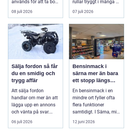
används för att ta bort
rullar tryggt i många år
bucklor i bilplåt ut...
och återkommande ...
08 juli 2026
07 juli 2026
Sälja fordon så får
Bensinmack i
du en smidig och
särna mer än bara
trygg affär
ett stopp längs
vägen
Att sälja fordon
En bensinmack i en
handlar om mer än att
mindre ort fyller ofta
lägga upp en annons
flera funktioner
och vänta på svar.
samtidigt. I Särna, mitt
Många vill få en bra
i norra Dalarna,...
06 juli 2026
12 juni 2026
p...