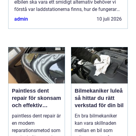
elbilen ska vara ett smidigt alternativ behöver vi
förstå var laddstationerna finns, hur de fungerar
och vilka kostnader...
admin
10 juli 2026
Paintless dent
Bilmekaniker luleå
repair för skonsam
så hittar du rätt
och effektiv
verkstad för din bil
reparation av
paintless dent repair är
En bra bilmekaniker
bucklor
en modern
kan vara skillnaden
reparationsmetod som
mellan en bil som