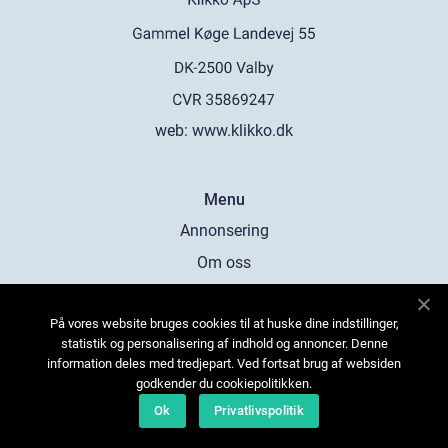
web:
www.klikko.dk
Menu
Annonsering
Om oss
Cookies
På vores website bruges cookies til at huske dine indstillinger,
Kontakta oss
statistik og personalisering af indhold og annoncer. Denne
Sitemap
information deles med tredjepart. Ved fortsat brug af websiden
godkender du cookiepolitikken.
Ok
Privatlivspolitik