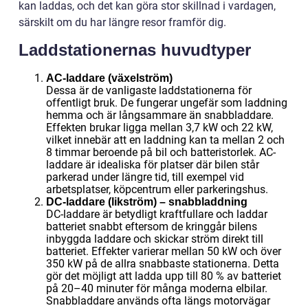
kan laddas, och det kan göra stor skillnad i vardagen,
särskilt om du har längre resor framför dig.
Laddstationernas huvudtyper
AC-laddare (växelström)
Dessa är de vanligaste laddstationerna för
offentligt bruk. De fungerar ungefär som laddning
hemma och är långsammare än snabbladdare.
Effekten brukar ligga mellan 3,7 kW och 22 kW,
vilket innebär att en laddning kan ta mellan 2 och
8 timmar beroende på bil och batteristorlek. AC-
laddare är idealiska för platser där bilen står
parkerad under längre tid, till exempel vid
arbetsplatser, köpcentrum eller parkeringshus.
DC-laddare (likström) – snabbladdning
DC-laddare är betydligt kraftfullare och laddar
batteriet snabbt eftersom de kringgår bilens
inbyggda laddare och skickar ström direkt till
batteriet. Effekter varierar mellan 50 kW och över
350 kW på de allra snabbaste stationerna. Detta
gör det möjligt att ladda upp till 80 % av batteriet
på 20–40 minuter för många moderna elbilar.
Snabbladdare används ofta längs motorvägar