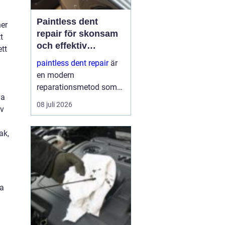
Paintless dent
ner
repair för skonsam
t
och effektiv
ett
reparation av
paintless dent repair
är
bucklor
en modern
reparationsmetod som
va
används för att ta bort
08 juli 2026
av
bucklor i bilplåt utan att
skada lacken. Metoden
ak,
har blivit mycket populär
i sverige eftersom den
kombinerar
hantverksskickl...
ta