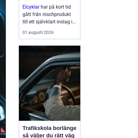
Elcyklar
har på kort tid
gått från nischprodukt
till ett självklart inslag i
många städer och
01 augusti 2026
samhällen.
Kombinationen av vanlig
trampning och
elassistans gör det
enklare att välja cykeln i
s...
Trafikskola borlänge
så väljer du rätt väg