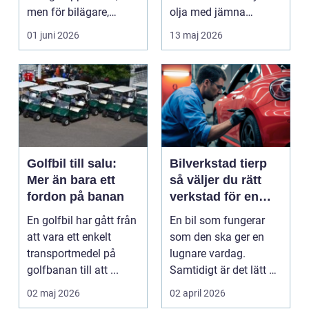
men för bilägare,
olja med jämna
båtägare och
mellanrum. För många
01 juni 2026
13 maj 2026
fastighetsförv...
biläga...
Golfbil till salu:
Bilverkstad tierp
Mer än bara ett
så väljer du rätt
fordon på banan
verkstad för en
tryggare bilvardag
En golfbil har gått från
En bil som fungerar
att vara ett enkelt
som den ska ger en
transportmedel på
lugnare vardag.
golfbanan till att ...
Samtidigt är det lätt att
skjuta upp service ...
02 maj 2026
02 april 2026