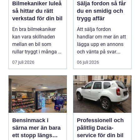
Bilmekaniker luleå
Sälja fordon så får
så hittar du rätt
du en smidig och
verkstad för din bil
trygg affär
En bra bilmekaniker
Att sälja fordon
kan vara skillnaden
handlar om mer än att
mellan en bil som
lägga upp en annons
rullar tryggt i många år
och vänta på svar.
och återkommande ...
Många vill få en bra
07 juli 2026
06 juli 2026
p...
Bensinmack i
Professionell och
särna mer än bara
pålitlig Dacia-
ett stopp längs
service för din bil