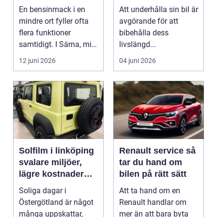
vägen
En bensinmack i en
Att underhålla sin bil är
mindre ort fyller ofta
avgörande för att
flera funktioner
bibehålla dess
samtidigt. I Särna, mitt
livslängd...
i norra Dalarna,...
12 juni 2026
04 juni 2026
Solfilm i linköping
Renault service så
svalare miljöer,
tar du hand om
lägre kostnader
bilen på rätt sätt
och bättre komfort
Soliga dagar i
Att ta hand om en
Östergötland är något
Renault handlar om
många uppskattar,
mer än att bara byta