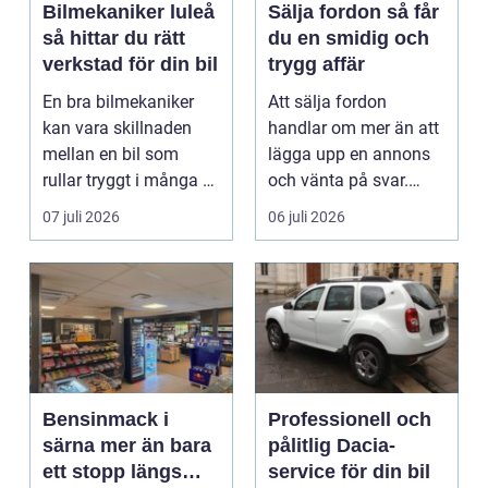
Bilmekaniker luleå
Sälja fordon så får
så hittar du rätt
du en smidig och
verkstad för din bil
trygg affär
En bra bilmekaniker
Att sälja fordon
kan vara skillnaden
handlar om mer än att
mellan en bil som
lägga upp en annons
rullar tryggt i många år
och vänta på svar.
och återkommande ...
Många vill få en bra
07 juli 2026
06 juli 2026
p...
Bensinmack i
Professionell och
särna mer än bara
pålitlig Dacia-
ett stopp längs
service för din bil