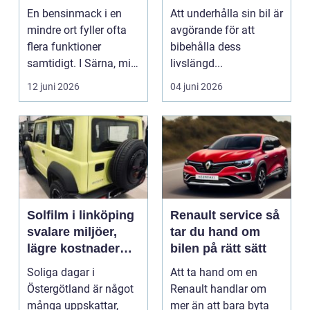
vägen
En bensinmack i en
Att underhålla sin bil är
mindre ort fyller ofta
avgörande för att
flera funktioner
bibehålla dess
samtidigt. I Särna, mitt
livslängd...
i norra Dalarna,...
12 juni 2026
04 juni 2026
Solfilm i linköping
Renault service så
svalare miljöer,
tar du hand om
lägre kostnader
bilen på rätt sätt
och bättre komfort
Soliga dagar i
Att ta hand om en
Östergötland är något
Renault handlar om
många uppskattar,
mer än att bara byta