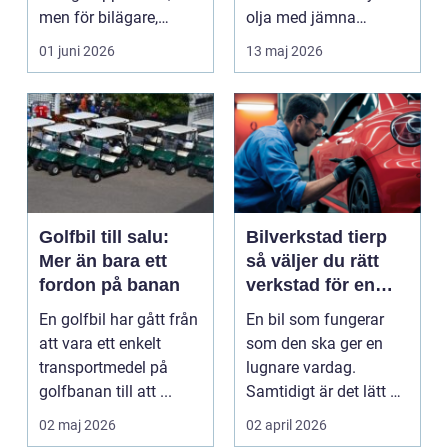
men för bilägare,
olja med jämna
båtägare och
mellanrum. För många
01 juni 2026
13 maj 2026
fastighetsförv...
biläga...
Golfbil till salu:
Bilverkstad tierp
Mer än bara ett
så väljer du rätt
fordon på banan
verkstad för en
tryggare bilvardag
En golfbil har gått från
En bil som fungerar
att vara ett enkelt
som den ska ger en
transportmedel på
lugnare vardag.
golfbanan till att ...
Samtidigt är det lätt att
skjuta upp service ...
02 maj 2026
02 april 2026