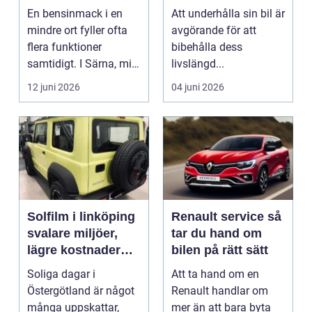
vägen
En bensinmack i en
Att underhålla sin bil är
mindre ort fyller ofta
avgörande för att
flera funktioner
bibehålla dess
samtidigt. I Särna, mitt
livslängd...
i norra Dalarna,...
12 juni 2026
04 juni 2026
Solfilm i linköping
Renault service så
svalare miljöer,
tar du hand om
lägre kostnader
bilen på rätt sätt
och bättre komfort
Soliga dagar i
Att ta hand om en
Östergötland är något
Renault handlar om
många uppskattar,
mer än att bara byta