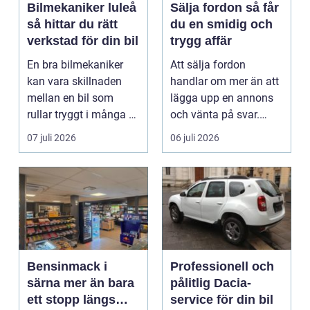
Bilmekaniker luleå
Sälja fordon så får
så hittar du rätt
du en smidig och
verkstad för din bil
trygg affär
En bra bilmekaniker
Att sälja fordon
kan vara skillnaden
handlar om mer än att
mellan en bil som
lägga upp en annons
rullar tryggt i många år
och vänta på svar.
och återkommande ...
Många vill få en bra
07 juli 2026
06 juli 2026
p...
Bensinmack i
Professionell och
särna mer än bara
pålitlig Dacia-
ett stopp längs
service för din bil