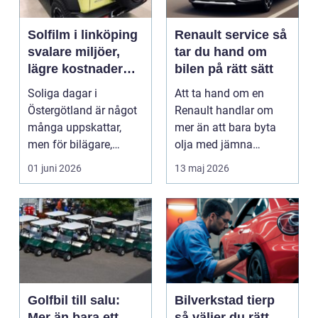
Solfilm i linköping
Renault service så
svalare miljöer,
tar du hand om
lägre kostnader
bilen på rätt sätt
och bättre komfort
Soliga dagar i
Att ta hand om en
Östergötland är något
Renault handlar om
många uppskattar,
mer än att bara byta
men för bilägare,
olja med jämna
båtägare och
mellanrum. För många
01 juni 2026
13 maj 2026
fastighetsförv...
biläga...
Golfbil till salu:
Bilverkstad tierp
Mer än bara ett
så väljer du rätt