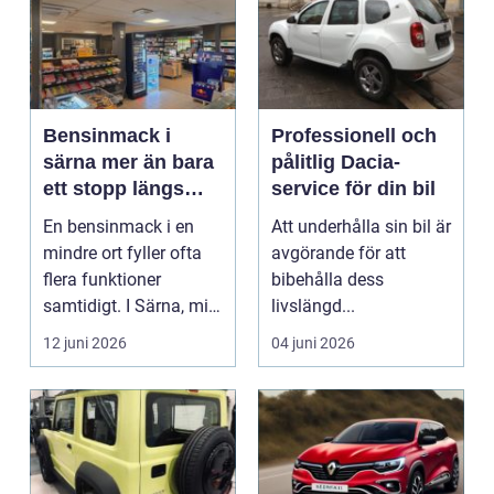
Bensinmack i
Professionell och
särna mer än bara
pålitlig Dacia-
ett stopp längs
service för din bil
vägen
En bensinmack i en
Att underhålla sin bil är
mindre ort fyller ofta
avgörande för att
flera funktioner
bibehålla dess
samtidigt. I Särna, mitt
livslängd...
i norra Dalarna,...
12 juni 2026
04 juni 2026