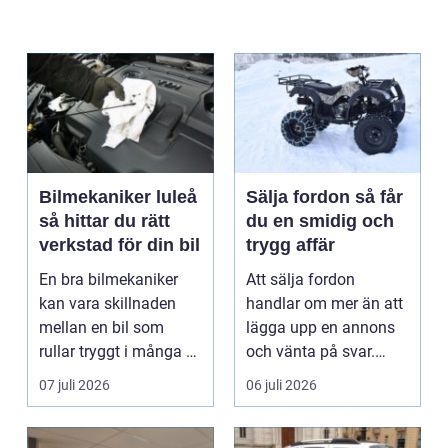
Bilmekaniker luleå
Sälja fordon så får
så hittar du rätt
du en smidig och
verkstad för din bil
trygg affär
En bra bilmekaniker
Att sälja fordon
kan vara skillnaden
handlar om mer än att
mellan en bil som
lägga upp en annons
rullar tryggt i många år
och vänta på svar.
och återkommande ...
Många vill få en bra
07 juli 2026
06 juli 2026
p...